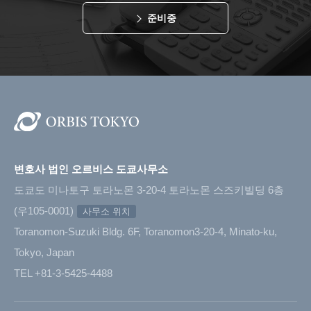
준비중
변호사 법인 오르비스 도쿄사무소
도쿄도 미나토구 토라노몬 3-20-4 토라노몬 스즈키빌딩 6층
(우105-0001)
사무소 위치
Toranomon-Suzuki Bldg. 6F, Toranomon3-20-4, Minato-ku,
Tokyo, Japan
TEL +81-3-5425-4488