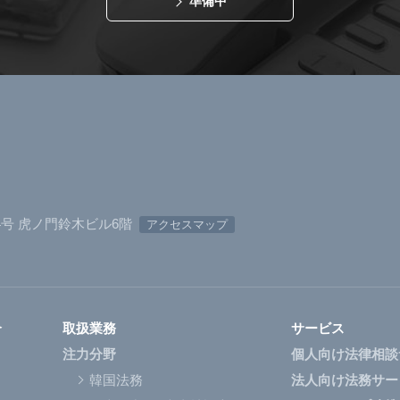
準備中
番4号 虎ノ門鈴木ビル6階
アクセスマップ
介
取扱業務
サービス
注力分野
個人向け法律相談
韓国法務
法人向け法務サー